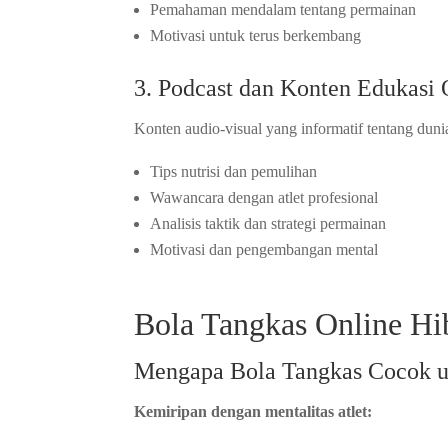
Pemahaman mendalam tentang permainan
Motivasi untuk terus berkembang
3. Podcast dan Konten Edukasi 
Konten audio-visual yang informatif tentang duni
Tips nutrisi dan pemulihan
Wawancara dengan atlet profesional
Analisis taktik dan strategi permainan
Motivasi dan pengembangan mental
Bola Tangkas Online Hib
Mengapa Bola Tangkas Cocok u
Kemiripan dengan mentalitas atlet: