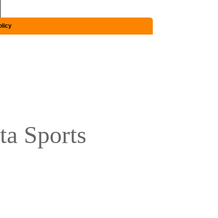
olicy
ta Sports