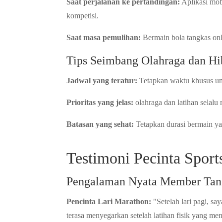
Saat perjalanan ke pertandingan:
Aplikasi mob
kompetisi.
Saat masa pemulihan:
Bermain bola tangkas onli
Tips Seimbang Olahraga dan Hi
Jadwal yang teratur:
Tetapkan waktu khusus untu
Prioritas yang jelas:
olahraga dan latihan selalu 
Batasan yang sehat:
Tetapkan durasi bermain yan
Testimoni Pecinta Spor
Pengalaman Nyata Member Tan
Pencinta Lari Marathon:
"Setelah lari pagi, sa
terasa menyegarkan setelah latihan fisik yang me