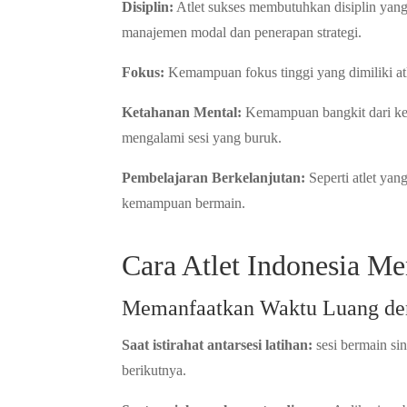
Disiplin:
Atlet sukses membutuhkan disiplin yang
manajemen modal dan penerapan strategi.
Fokus:
Kemampuan fokus tinggi yang dimiliki atle
Ketahanan Mental:
Kemampuan bangkit dari kek
mengalami sesi yang buruk.
Pembelajaran Berkelanjutan:
Seperti atlet yan
kemampuan bermain.
Cara Atlet Indonesia M
Memanfaatkan Waktu Luang de
Saat istirahat antarsesi latihan:
sesi bermain si
berikutnya.