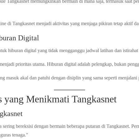
ile Tangkasnet memungkinkan bermain di mana saja, termasuk saat pe
ne di Tangkasnet menjadi aktivitas yang menjaga pikiran tetap aktif d
buran Digital
k hiburan digital yang tidak mengganggu jadwal latihan dan istirahat
menjadi prioritas utama. Hiburan digital adalah pelengkap, bukan penggan
g masuk akal dan patuhi dengan disiplin yang sama seperti menjalani 
ts yang Menikmati Tangkasnet
gkasnet
ya sering bereksisi dengan bermain beberapa putaran di Tangkasnet.
Perm
nguras tenaga."