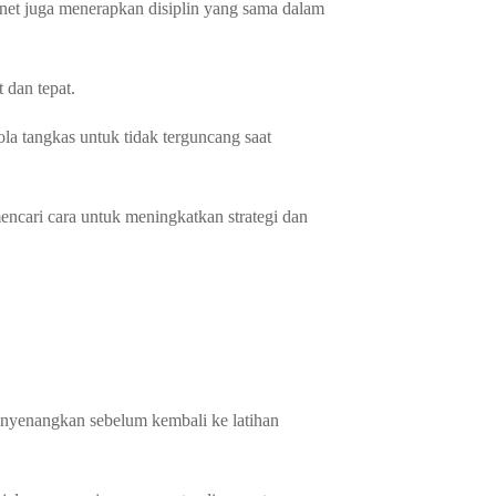
snet juga menerapkan disiplin yang sama dalam
 dan tepat.
a tangkas untuk tidak terguncang saat
mencari cara untuk meningkatkan strategi dan
enyenangkan sebelum kembali ke latihan