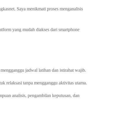
angkasnet. Saya menikmati proses menganalisis
atform yang mudah diakses dari smartphone
 mengganggu jadwal latihan dan istirahat wajib.
tuk relaksasi tanpa mengganggu aktivitas utama.
ampuan analisis, pengambilan keputusan, dan