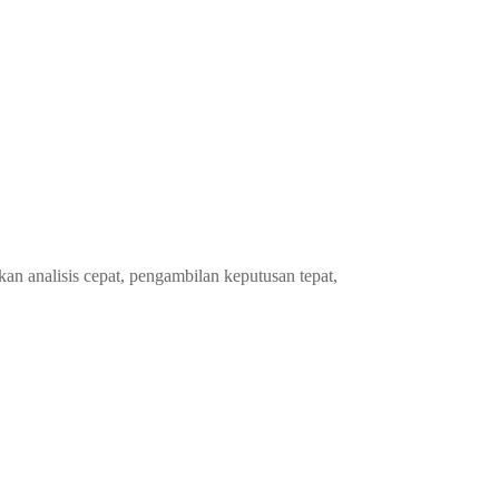
kan analisis cepat, pengambilan keputusan tepat,