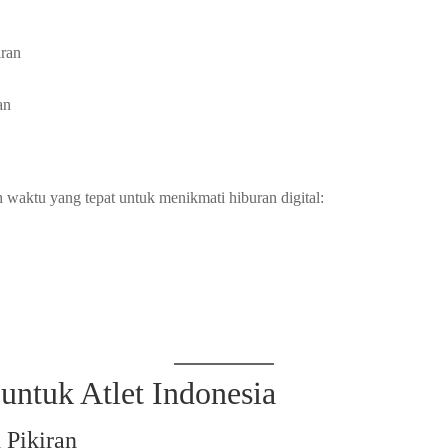
iran
an
h waktu yang tepat untuk menikmati hiburan digital:
 untuk Atlet Indonesia
 Pikiran