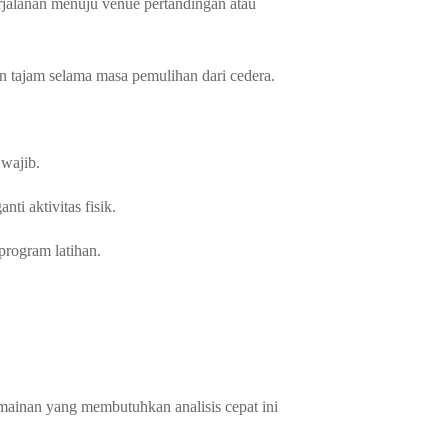
rjalanan menuju venue pertandingan atau
an tajam selama masa pemulihan dari cedera.
 wajib.
ti aktivitas fisik.
program latihan.
ainan yang membutuhkan analisis cepat ini