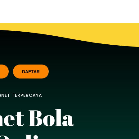
DAFTAR
SNET TERPERCAYA
et Bola