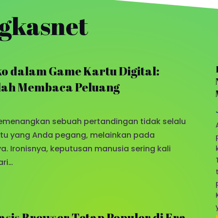
ngkasnet
ko dalam Game Kartu Digital:
lah Membaca Peluang
emenangkan sebuah pertandingan tidak selalu
tu yang Anda pegang, melainkan pada
 Ironisnya, keputusan manusia sering kali
ari…
is Browser Tetap Populer di Era