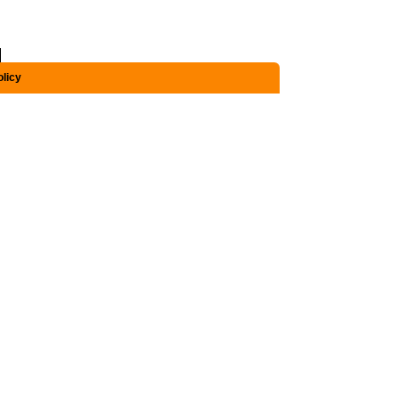
olicy