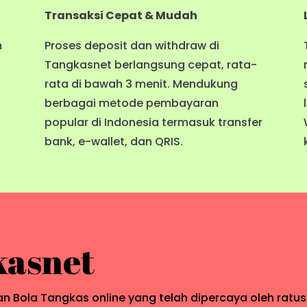
Transaksi Cepat & Mudah
m
Proses deposit dan withdraw di
Tangkasnet berlangsung cepat, rata-
rata di bawah 3 menit. Mendukung
a
berbagai metode pembayaran
popular di Indonesia termasuk transfer
bank, e-wallet, dan QRIS.
kasnet
 Bola Tangkas online yang telah dipercaya oleh ratusa