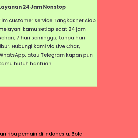
Layanan 24 Jam Nonstop
Tim customer service Tangkasnet siap
melayani kamu setiap saat 24 jam
sehari, 7 hari seminggu, tanpa hari
libur. Hubungi kami via Live Chat,
WhatsApp, atau Telegram kapan pun
kamu butuh bantuan.
n ribu pemain di Indonesia. Bola