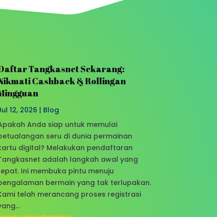
Daftar Tangkasnet Sekarang:
Nikmati Cashback & Rollingan
Mingguan
Jul 12, 2026
|
Blog
Apakah Anda siap untuk memulai
petualangan seru di dunia permainan
kartu digital? Melakukan pendaftaran
Tangkasnet adalah langkah awal yang
tepat. Ini membuka pintu menuju
pengalaman bermain yang tak terlupakan.
Kami telah merancang proses registrasi
yang…
baca selengkapnya…