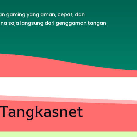
n gaming yang aman, cepat, dan
na saja langsung dari genggaman tangan
 Tangkasnet