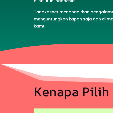
di seluruh Indonesia.
Tangkasnet menghadirkan pengalama
menguntungkan kapan saja dan di ma
kamu.
Kenapa Pilih