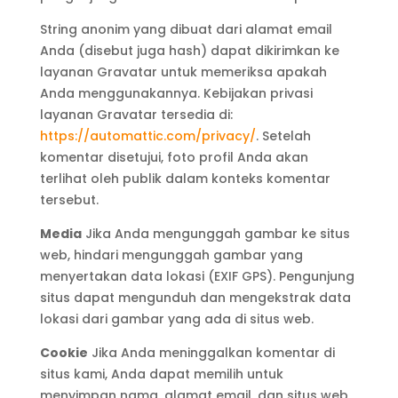
String anonim yang dibuat dari alamat email
Anda (disebut juga hash) dapat dikirimkan ke
layanan Gravatar untuk memeriksa apakah
Anda menggunakannya. Kebijakan privasi
layanan Gravatar tersedia di:
https://automattic.com/privacy/
. Setelah
komentar disetujui, foto profil Anda akan
terlihat oleh publik dalam konteks komentar
tersebut.
Media
Jika Anda mengunggah gambar ke situs
web, hindari mengunggah gambar yang
menyertakan data lokasi (EXIF GPS). Pengunjung
situs dapat mengunduh dan mengekstrak data
lokasi dari gambar yang ada di situs web.
Cookie
Jika Anda meninggalkan komentar di
situs kami, Anda dapat memilih untuk
menyimpan nama, alamat email, dan situs web