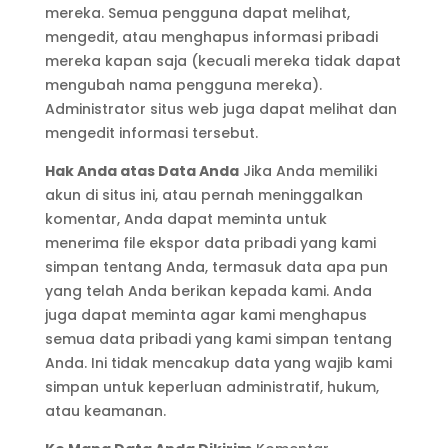
mereka. Semua pengguna dapat melihat,
mengedit, atau menghapus informasi pribadi
mereka kapan saja (kecuali mereka tidak dapat
mengubah nama pengguna mereka).
Administrator situs web juga dapat melihat dan
mengedit informasi tersebut.
Hak Anda atas Data Anda
Jika Anda memiliki
akun di situs ini, atau pernah meninggalkan
komentar, Anda dapat meminta untuk
menerima file ekspor data pribadi yang kami
simpan tentang Anda, termasuk data apa pun
yang telah Anda berikan kepada kami. Anda
juga dapat meminta agar kami menghapus
semua data pribadi yang kami simpan tentang
Anda. Ini tidak mencakup data yang wajib kami
simpan untuk keperluan administratif, hukum,
atau keamanan.