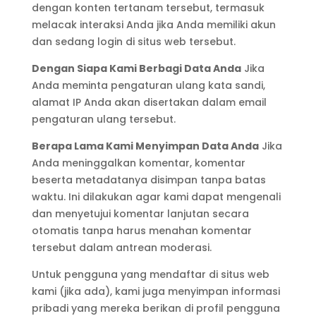
dengan konten tertanam tersebut, termasuk
melacak interaksi Anda jika Anda memiliki akun
dan sedang login di situs web tersebut.
Dengan Siapa Kami Berbagi Data Anda
Jika
Anda meminta pengaturan ulang kata sandi,
alamat IP Anda akan disertakan dalam email
pengaturan ulang tersebut.
Berapa Lama Kami Menyimpan Data Anda
Jika
Anda meninggalkan komentar, komentar
beserta metadatanya disimpan tanpa batas
waktu. Ini dilakukan agar kami dapat mengenali
dan menyetujui komentar lanjutan secara
otomatis tanpa harus menahan komentar
tersebut dalam antrean moderasi.
Untuk pengguna yang mendaftar di situs web
kami (jika ada), kami juga menyimpan informasi
pribadi yang mereka berikan di profil pengguna