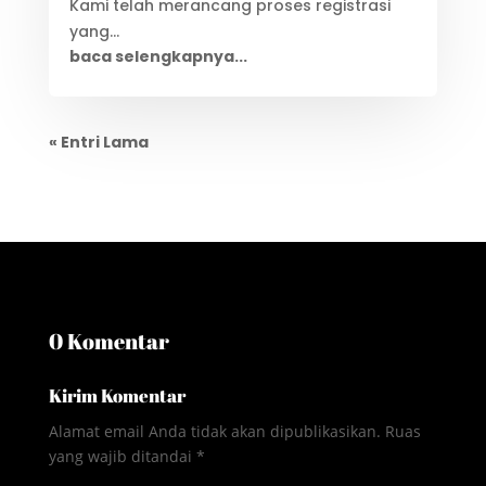
Kami telah merancang proses registrasi
yang...
baca selengkapnya...
« Entri Lama
0 Komentar
Kirim Komentar
Alamat email Anda tidak akan dipublikasikan.
Ruas
yang wajib ditandai
*