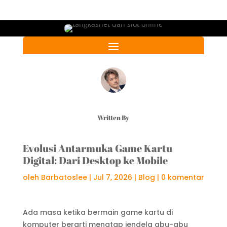
Written By
Evolusi Antarmuka Game Kartu
Digital: Dari Desktop ke Mobile
oleh
Barbatoslee
|
Jul 7, 2026
|
Blog
|
0 komentar
Ada masa ketika bermain game kartu di
komputer berarti menatap jendela abu-abu